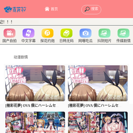
首页
记！！！
国产自拍
中文字幕
探花约炮
日韩无码
网曝吃瓜
抖阴短片
传媒剧情
动漫剧情
2026-02-07
2026-02-07
[極彩花夢] OVA 僕にハーレムセフレが出来た理由 #3
[極彩花夢] OVA 僕にハーレムセフレが出来た理由 #4