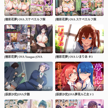
2026-01-06
2026-01-06
[極彩花夢] OVA スケベエルフ探訪記 2
[極彩花夢] OVA スケベエルフ探訪記 1
2026-01-03
2026-01-03
[極彩花夢] OVA いまりあ ＃3
[極彩花夢] OVA Yuugao (OVA 夕顔)
2025-12-30
2025-12-30
[荻原沙优]OVA夕顔
[荻原沙优]OVA夢見ル乙女 # 3