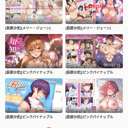
2025-12-27
2025-12-27
[荻原沙优][メリー・ジェーン]セックスが好きで好きで大好きなクラスメイトのあの娘 第4話 ひとりエッチ×2 後編
[荻原沙优][メリー・ジェーン]セックスが好きで好きで大好きなクラスメイト#3
2025-12-23
2025-12-23
[荻原沙优][ピンクパイナップル]知らないこと知りたいの？ THE ANIMATION 第1巻
[荻原沙优][ピンクパイナップル]知らないこと知りたいの？ THE ANIMATION 第2巻
2025-12-20
2025-12-20
[荻原沙优][ピンクパイナップル]フルール THE ANIMATION 第2巻_
[荻原沙优][ピンクパイナップル]彼女フェイス THE ANIMATION 第1巻